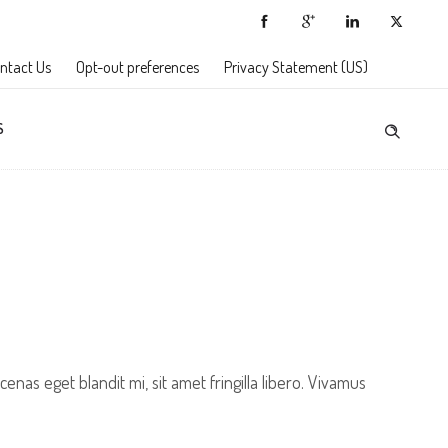
ntact Us
Opt-out preferences
Privacy Statement (US)
S
nas eget blandit mi, sit amet fringilla libero. Vivamus