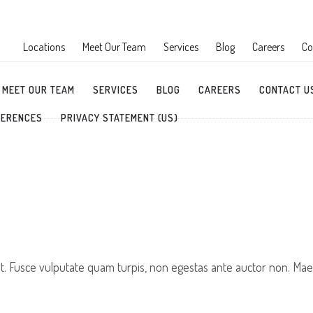
Locations
Meet Our Team
Services
Blog
Careers
Co
MEET OUR TEAM
SERVICES
BLOG
CAREERS
CONTACT U
FERENCES
PRIVACY STATEMENT (US)
t. Fusce vulputate quam turpis, non egestas ante auctor non. Maece